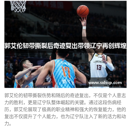
郭艾伦的韧带撕裂伤势和随后的奇迹复出，不仅是个人意志
力的胜利，更是辽宁队整体崛起的关键。通过这段伤病经
历，郭艾伦展现了极高的职业精神和强大的恢复能力，他的
复出不仅提升了个人能力，也为辽宁队注入了新的活力和动
力。