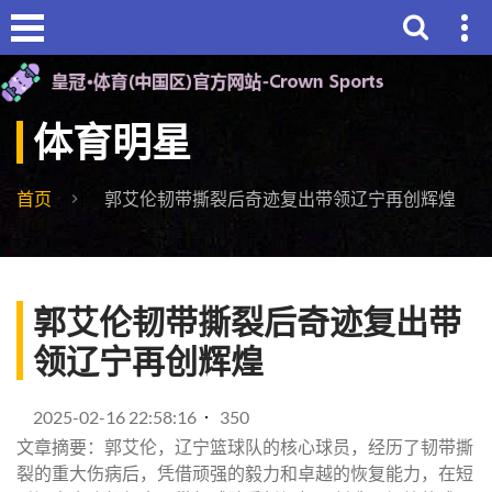
体育明星
首页
郭艾伦韧带撕裂后奇迹复出带领辽宁再创辉煌
郭艾伦韧带撕裂后奇迹复出带
领辽宁再创辉煌
2025-02-16 22:58:16
350
文章摘要：郭艾伦，辽宁篮球队的核心球员，经历了韧带撕
裂的重大伤病后，凭借顽强的毅力和卓越的恢复能力，在短