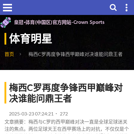
体育明星
首页
梅西C罗再度争锋西甲巅峰对决谁能问鼎王者
梅西C罗再度争锋西甲巅峰对
决谁能问鼎王者
2025-03-23 07:24:21
272
文章摘要：梅西与C罗的西甲巅峰对决一直是全球足球迷关
注的焦点。两位足球天王在西甲赛场上的对抗，不仅仅是个