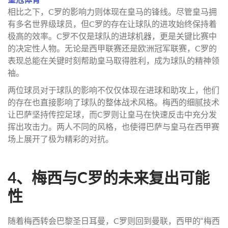
相比之下，C罗的影响力则体现在皇马的锋线。尽管皇马拥
有多名世界级球员，但C罗的存在让球队的进攻始终保持着
极高的效率。C罗不仅是球队的进球机器，更是关键比赛中
的决定性人物。无论是西甲联赛还是欧洲冠军联赛，C罗的
表现总能在关键时刻帮助皇马取得胜利，成为球队的精神领
袖。
两位球员对于球队的影响不仅仅体现在进球和助攻上，他们
的存在也直接影响了球队的整体战术风格。梅西的细腻技术
让巴萨坚持传控足球，而C罗则让皇马在快速反击中充分发
挥出攻击力。两人不同的风格，也使得巴萨与皇马在西甲赛
场上展开了极为精彩的对抗。
4、梅西与C罗的未来复出可能
性
随着梅西转会巴黎圣日耳曼，C罗则回到曼联，西甲的“梅西