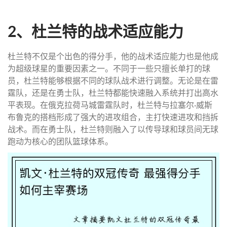
2、杜兰特的战术适应能力
杜兰特不仅是个出色的得分手，他的战术适应能力也是他成
为超级球星的重要因素之一。不同于一些只擅长单打的球
员，杜兰特能够根据不同的球队战术进行调整。无论是在雷
霆队，还是在勇士队，杜兰特都能快速融入系统并打出高水
平表现。在俄克拉荷马城雷霆队时，杜兰特与拉塞尔·威斯
布鲁克的搭档形成了强大的进攻组合，主打快速进攻和挡拆
战术。而在勇士队，杜兰特则融入了以传导球和球员间无球
跑动为核心的团队篮球体系。