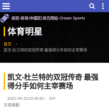
体育明星
首页
凯文·杜兰特的双冠传奇 最强得分手如何主宰赛场
凯文·杜兰特的双冠传奇 最强
得分手如何主宰赛场
2025-04-22 03:30:20
359
文章摘要：