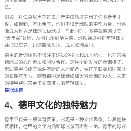
法。
例如，拜仁慕尼黑在过去几年中成功培养出了许多青年才
俊，如穆勒、基米希等，他们不仅是球队的中坚力量，也逐
渐成为世界足球的顶级球员。与此同时，多特蒙德则以其
“青年军”著称，从阿扎尔到哈兰德，球队通过引进年轻球员
并加以培养，迅速崭露头角，成为欧洲豪门。
德甲的青训体系不仅注重球员的技术和战术能力，也非常强
调球员的心理素质和团队合作。这种全面发展的青训模式，
帮助德甲形成了源源不断的人才储备，保证了联赛和国家队
的长期竞争力。随着德国足球继续加大对青训的投入，未来
的德甲将迎来更多充满潜力的年轻球员。
皇冠体育
4、德甲文化的独特魅力
德甲不仅是一项体育赛事，它更是一种文化现象。与其他联
赛相比，德甲的文化内涵和球迷氛围堪称一绝。德甲的球迷