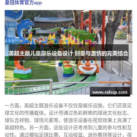
皇冠体育官方app
一方面，英超主题游乐设备不仅仅是娱乐设施，它们还是足
球文化的传播载体。设计师通过色彩鲜艳的球迷文化标志、
球队吉祥物、球场元素等，使游乐设备在视觉效果上充满了
英超特色。另一方面，这些设计还考虑到儿童的参与性和互
动性。通过模拟足球比赛、互动投篮、迷你赛场等设计，孩