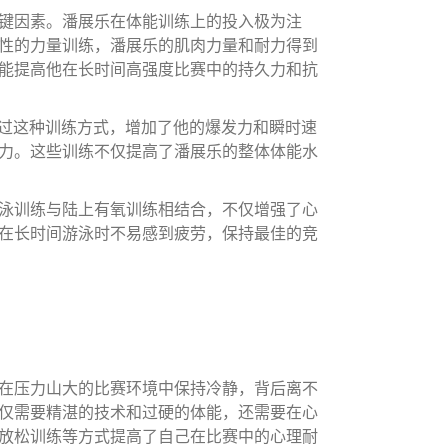
键因素。潘展乐在体能训练上的投入极为注
性的力量训练，潘展乐的肌肉力量和耐力得到
能提高他在长时间高强度比赛中的持久力和抗
通过这种训练方式，增加了他的爆发力和瞬时速
力。这些训练不仅提高了潘展乐的整体体能水
泳训练与陆上有氧训练相结合，不仅增强了心
在长时间游泳时不易感到疲劳，保持最佳的竞
在压力山大的比赛环境中保持冷静，背后离不
仅需要精湛的技术和过硬的体能，还需要在心
放松训练等方式提高了自己在比赛中的心理耐