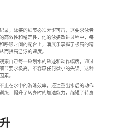
纪录，泳姿的细节必须无懈可击，这要求泳者
的高效性和稳定性，他的泳姿改进过程中，每
和呼吸之间的配合上，潘展乐掌握了极高的精
从而提高游泳的速度。
观察自己每一轮划水的轨迹和动作幅度，通过
细节要求极高，不容忍任何微小的失误。这种
因素。
不止在水中的游泳效率，还注重出水后的动作
训练，提升了转身时的加速能力，缩短了转身
提升