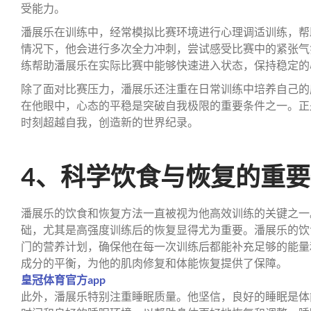
受能力。
潘展乐在训练中，经常模拟比赛环境进行心理调适训练，帮
情况下，他会进行多次全力冲刺，尝试感受比赛中的紧张气
练帮助潘展乐在实际比赛中能够快速进入状态，保持稳定的
除了面对比赛压力，潘展乐还注重在日常训练中培养自己的
在他眼中，心态的平稳是突破自我极限的重要条件之一。正
时刻超越自我，创造新的世界纪录。
4、科学饮食与恢复的重
潘展乐的饮食和恢复方法一直被视为他高效训练的关键之一
础，尤其是高强度训练后的恢复显得尤为重要。潘展乐的饮
门的营养计划，确保他在每一次训练后都能补充足够的能量
成分的平衡，为他的肌肉修复和体能恢复提供了保障。
皇冠体育官方app
此外，潘展乐特别注重睡眠质量。他坚信，良好的睡眠是体