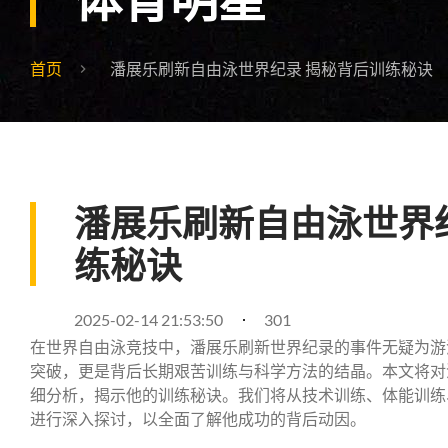
首页
潘展乐刷新自由泳世界纪录 揭秘背后训练秘诀
潘展乐刷新自由泳世界
练秘诀
2025-02-14 21:53:50
301
在世界自由泳竞技中，潘展乐刷新世界纪录的事件无疑为游
突破，更是背后长期艰苦训练与科学方法的结晶。本文将对
细分析，揭示他的训练秘诀。我们将从技术训练、体能训练
进行深入探讨，以全面了解他成功的背后动因。