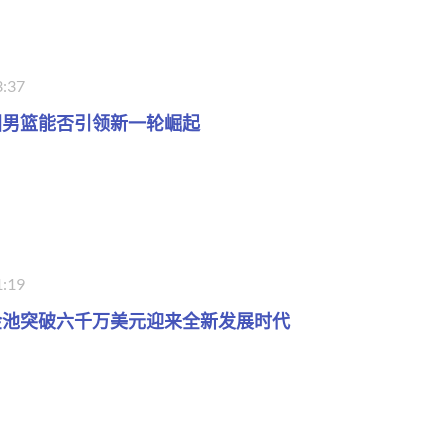
3:37
国男篮能否引领新一轮崛起
1:19
金池突破六千万美元迎来全新发展时代