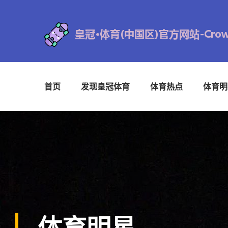
首页
发现皇冠体育
体育热点
体育明
体育明星