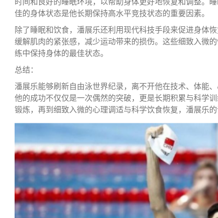
时间和良好的睡眠环境，以帮助身体更好地恢复和调整。睡
佳的身体状态是他长期保持高水平竞技状态的重要因素。
除了睡眠和饮食，潘展乐还利用现代科技手段来促进身体恢
缓解肌肉的紧张感，减少运动带来的损伤。这些细致入微的
练中保持身体的最佳状态。
总结：
潘展乐能够刷新自由泳世界纪录，离不开他在技术、体能、
他的成功不仅仅是一次偶然的突破，更是长期积累与科学训
锻炼，再到细致入微的心理调适与科学饮食恢复，潘展乐的