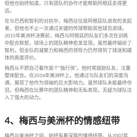
但他也始终知道，只有团队的协作才能帮助阿根廷走得更
远。
在与巴西和智利的对抗中，梅西往往是阿根廷队进攻的发起
者，但他也不止一次通过关键的传球帮助其他球员进球。
2015年美洲杯决赛前，梅西与阿根廷的队友们多次在训练
中配合默契，球场上的团队精神愈发显现。虽然最终输给了
智利，但全队的凝聚力和梅西的领导力仍然得到了球迷和媒
体的高度评价。
梅西从不把自己看作是个“独行侠”。他时常鼓励队友，注重
整体配合。在2016年美洲杯上，他通过与队友们的深度沟
通，展现了他作为领袖的巨大影响力。虽然球队未能最终夺
冠，但梅西在比赛中的团队精神和无私表现，无疑为球队注
入了强大的动力。
4、梅西与美洲杯的情感纽带
梅西与美洲杯之间，始终有着深厚的情感纽带。从2007年