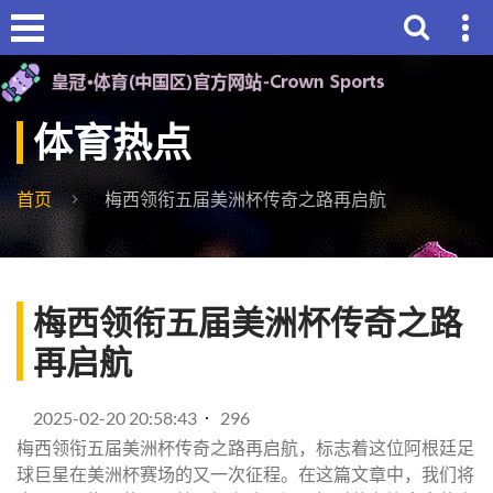
体育热点
首页
梅西领衔五届美洲杯传奇之路再启航
梅西领衔五届美洲杯传奇之路
再启航
2025-02-20 20:58:43
296
梅西领衔五届美洲杯传奇之路再启航，标志着这位阿根廷足
球巨星在美洲杯赛场的又一次征程。在这篇文章中，我们将