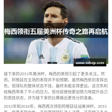
接下来的2011年美洲杯，梅西的表现引起了更多关注。然
而，阿根廷在主场的表现并不如预期，虽然梅西依旧发挥出
色，但球队的整体状态不佳，最终未能走得更远。这次失利
给梅西带来了不小的压力，但也促使他更加努力地提升自己
的竞技状态，并为接下来的比赛做出更充分的准备。
2015年和2016年，梅西再次领衔阿根廷征战美洲杯。2015