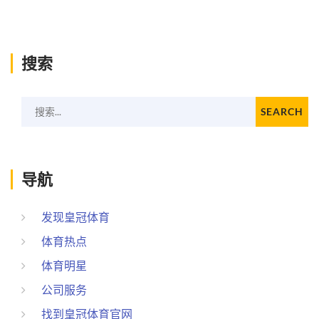
搜索
搜索...
SEARCH
导航
发现皇冠体育
体育热点
体育明星
公司服务
找到皇冠体育官网