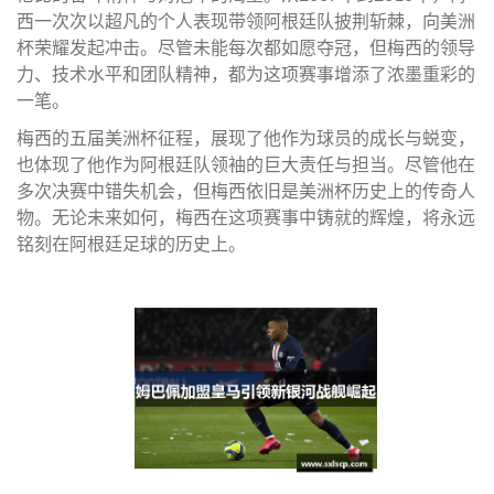
西一次次以超凡的个人表现带领阿根廷队披荆斩棘，向美洲
杯荣耀发起冲击。尽管未能每次都如愿夺冠，但梅西的领导
力、技术水平和团队精神，都为这项赛事增添了浓墨重彩的
一笔。
梅西的五届美洲杯征程，展现了他作为球员的成长与蜕变，
也体现了他作为阿根廷队领袖的巨大责任与担当。尽管他在
多次决赛中错失机会，但梅西依旧是美洲杯历史上的传奇人
物。无论未来如何，梅西在这项赛事中铸就的辉煌，将永远
铭刻在阿根廷足球的历史上。