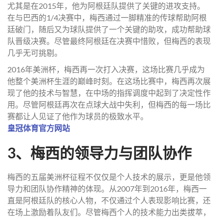
尤其是在2015年，他为阿根廷队提供了关键的进攻支持。
在与巴西的1/4决赛中，梅西通过一脚精准的传球帮助阿根
廷破门，随后又为球队提供了一个关键的助攻，成功帮助球
队晋级决赛。尽管最终阿根廷在决赛中惜败，但梅西的表现
几乎无可挑剔。
2016年美洲杯，梅西再一次打入决赛，这场比赛几乎成为
他整个美洲杯生涯的巅峰时刻。在这场比赛中，梅西再次展
现了他的技术与智慧，在中场的指挥调度中起到了决定性作
用。尽管阿根廷再次在点球大战中失利，但梅西的每一场比
赛都让人见证了他作为球员的极致水平。
皇冠体育官方网站
3、梅西的领导力与团队协作
梅西的五届美洲杯征程不仅仅是个人技术的展示，更是他领
导力和团队协作精神的体现。从2007年到2016年，梅西一
直是阿根廷队的核心人物，不仅通过个人表现影响比赛，还
在场上激励着队友们。尽管梅西个人的技术能力出类拔萃，