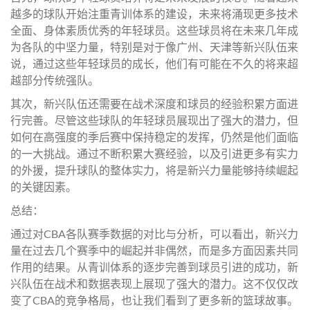
越多的球队开始注重青训体系的建设，未来将涌现更多技术
全面、身体素质优秀的年轻球员。这些球员将在未来几年成
为各队的中坚力量，特别是对于像广州、天津等新兴队伍来
说，通过这些年轻球员的成长，他们有可能在不久的将来超
越部分传统强队。
其次，新兴队伍还需要在战术深度和球员的经验积累方面进
行完善。尽管这些球队的年轻球员展现出了强大的潜力，但
如何在高强度的季后赛中保持稳定的发挥，仍然是他们面临
的一大挑战。通过不断积累大赛经验，以及引进更多有实力
的外援，提升球队的整体实力，将是新兴力量能够持续崛起
的关键因素。
总结：
通过对CBA各队赛季数据的对比与分析，可以看出，新兴力
量在过去几个赛季中的崛起并非偶然，而是多方面因素共同
作用的结果。从青训体系的逐步完善到球员引进的成功，新
兴队伍在战术和数据表现上展现了强大的潜力。这不仅仅改
变了CBA的竞争格局，也让我们看到了更多新的篮球故事。