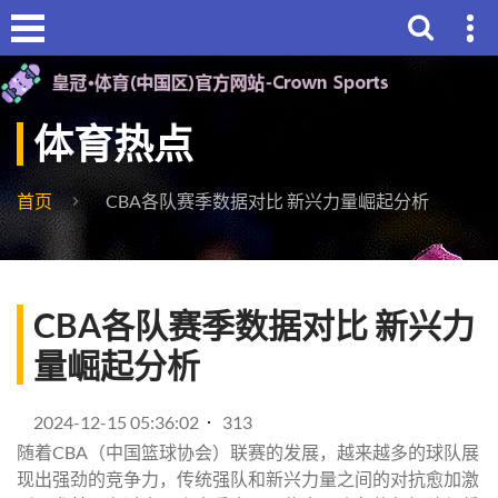
体育热点
首页
CBA各队赛季数据对比 新兴力量崛起分析
CBA各队赛季数据对比 新兴力
量崛起分析
2024-12-15 05:36:02
313
随着CBA（中国篮球协会）联赛的发展，越来越多的球队展
现出强劲的竞争力，传统强队和新兴力量之间的对抗愈加激