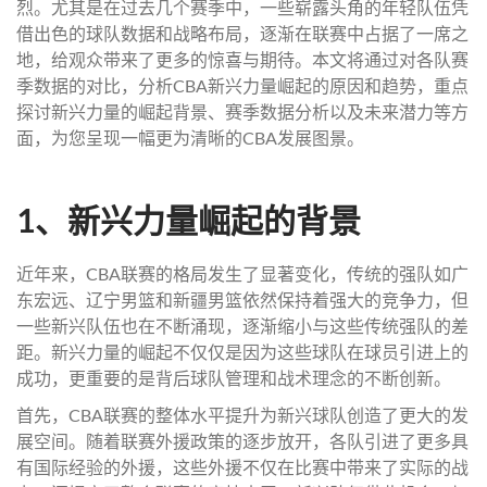
烈。尤其是在过去几个赛季中，一些崭露头角的年轻队伍凭
借出色的球队数据和战略布局，逐渐在联赛中占据了一席之
地，给观众带来了更多的惊喜与期待。本文将通过对各队赛
季数据的对比，分析CBA新兴力量崛起的原因和趋势，重点
探讨新兴力量的崛起背景、赛季数据分析以及未来潜力等方
面，为您呈现一幅更为清晰的CBA发展图景。
1、新兴力量崛起的背景
近年来，CBA联赛的格局发生了显著变化，传统的强队如广
东宏远、辽宁男篮和新疆男篮依然保持着强大的竞争力，但
一些新兴队伍也在不断涌现，逐渐缩小与这些传统强队的差
距。新兴力量的崛起不仅仅是因为这些球队在球员引进上的
成功，更重要的是背后球队管理和战术理念的不断创新。
首先，CBA联赛的整体水平提升为新兴球队创造了更大的发
展空间。随着联赛外援政策的逐步放开，各队引进了更多具
有国际经验的外援，这些外援不仅在比赛中带来了实际的战