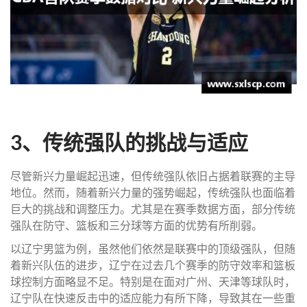
3、传统强队的挑战与适应
尽管新兴力量崛起迅速，但传统强队依旧占据着联赛的主导
地位。然而，随着新兴力量的强势崛起，传统强队也面临着
巨大的挑战和调整压力。尤其是在赛季数据方面，部分传统
强队在防守、篮板和三分球等方面的优势有所削弱。
以辽宁男篮为例，虽然他们依然是联赛中的顶级强队，但随
着新兴队伍的进步，辽宁在过去几个赛季的防守效率和篮板
球控制方面略显不足。特别是在面对广州、天津等球队时，
辽宁队在快速反击中的适应能力有所下降，导致其在一些重