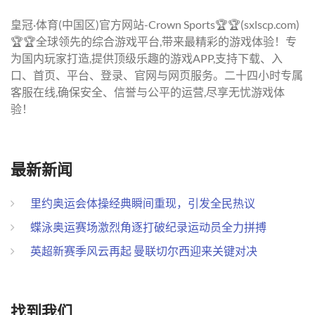
皇冠·体育(中国区)官方网站-Crown Sports🏆🏆(sxlscp.com)
🏆🏆全球领先的综合游戏平台,带来最精彩的游戏体验！专
为国内玩家打造,提供顶级乐趣的游戏APP,支持下载、入
口、首页、平台、登录、官网与网页服务。二十四小时专属
客服在线,确保安全、信誉与公平的运营,尽享无忧游戏体
验！
最新新闻
里约奥运会体操经典瞬间重现，引发全民热议
蝶泳奥运赛场激烈角逐打破纪录运动员全力拼搏
英超新赛季风云再起 曼联切尔西迎来关键对决
找到我们