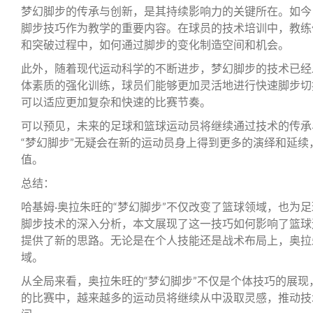
梦幻脚步的传承与创新，是其持续影响力的关键所在。如今
脚步技巧作为教学的重要内容。在球员的技术培训中，教练
和突破过程中，如何通过脚步的变化制造空间和机会。
此外，随着现代运动科学的不断进步，梦幻脚步的技术已经
体素质的强化训练，球员们能够更加灵活地进行快速脚步切
可以适应更加复杂和快速的比赛节奏。
可以预见，未来的足球和篮球运动员将继续通过技术的传承
“梦幻脚步”无疑会在新的运动员身上得到更多的演绎和延
值。
总结：
哈基姆·奥拉朱旺的“梦幻脚步”不仅改变了篮球领域，也为
脚步技术的深入分析，本文展现了这一技巧如何影响了篮球
提供了新的思路。无论是在个人技能还是战术布局上，奥拉
域。
从全局来看，奥拉朱旺的“梦幻脚步”不仅是个体技巧的展
的比赛中，越来越多的运动员将继续从中汲取灵感，推动技