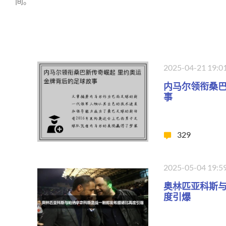
间。
2025-04-21 19:0
内马尔领衔桑巴
事
329
2025-05-04 19:5
奥林匹亚科斯
度引爆