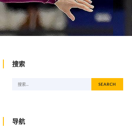
搜索
搜索...
SEARCH
导航