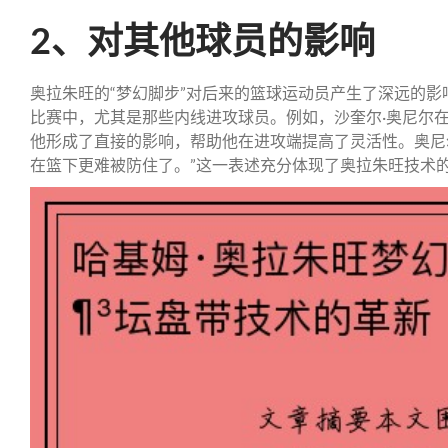
2、对其他球员的影响
奥拉朱旺的“梦幻脚步”对后来的篮球运动员产生了深远的
比赛中，尤其是那些内线进攻球员。例如，沙奎尔·奥尼尔
他形成了直接的影响，帮助他在进攻端提高了灵活性。奥尼
在篮下更难被防住了。”这一表述充分体现了奥拉朱旺技术