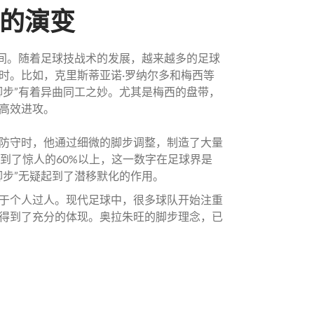
中的演变
空间。随着足球技战术的发展，越来越多的足球
时。比如，克里斯蒂亚诺·罗纳尔多和梅西等
脚步”有着异曲同工之妙。尤其是梅西的盘带，
高效进攻。
防守时，他通过细微的脚步调整，制造了大量
到了惊人的60%以上，这一数字在足球界是
脚步”无疑起到了潜移默化的作用。
于个人过人。现代足球中，很多球队开始注重
得到了充分的体现。奥拉朱旺的脚步理念，已