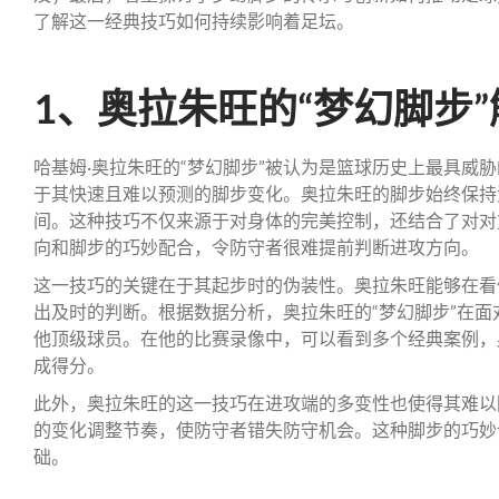
了解这一经典技巧如何持续影响着足坛。
1、奥拉朱旺的“梦幻脚步”
哈基姆·奥拉朱旺的“梦幻脚步”被认为是篮球历史上最具威
于其快速且难以预测的脚步变化。奥拉朱旺的脚步始终保持
间。这种技巧不仅来源于对身体的完美控制，还结合了对对
向和脚步的巧妙配合，令防守者很难提前判断进攻方向。
这一技巧的关键在于其起步时的伪装性。奥拉朱旺能够在看
出及时的判断。根据数据分析，奥拉朱旺的“梦幻脚步”在面
他顶级球员。在他的比赛录像中，可以看到多个经典案例，
成得分。
此外，奥拉朱旺的这一技巧在进攻端的多变性也使得其难以
的变化调整节奏，使防守者错失防守机会。这种脚步的巧妙
础。