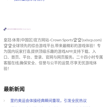
皇冠·体育(中国区)官方网站-Crown Sports🏆🏆(sxlscp.com)
🏆🏆全球领先的综合游戏平台,带来最精彩的游戏体验！专
为国内玩家打造,提供顶级乐趣的游戏APP,支持下载、入
口、首页、平台、登录、官网与网页服务。二十四小时专属
客服在线,确保安全、信誉与公平的运营,尽享无忧游戏体
验！
最新新闻
里约奥运会体操经典瞬间重现，引发全民热议