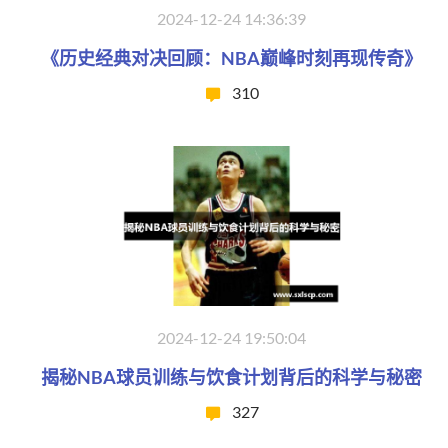
2024-12-24 14:36:39
《历史经典对决回顾：NBA巅峰时刻再现传奇》
310
2024-12-24 19:50:04
揭秘NBA球员训练与饮食计划背后的科学与秘密
327