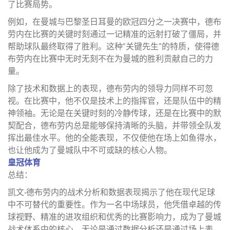
了比赛局势。
例如，在曼城与巴黎圣日耳曼的欧冠四分之一决赛中，德布
劳内在比赛的关键时刻通过一记精准的远射打破了僵局，并
帮助球队最终取得了胜利。这种“关键先生”的特质，使得德
布劳内在比赛中无时无刻不在为曼城的胜利贡献自己的力
量。
除了技术和数据上的表现，德布劳内的领导力同样不可忽
视。在比赛中，他不仅是技术上的指挥官，还是队伍中的精
神领袖。无论是在关键时刻的冷静传球，还是在比赛中的默
契配合，德布劳内总是能够保持清晰的头脑，并带领全队发
挥出最佳水平。他的全能表现，不仅使他在场上如鱼得水，
也让他成为了曼城队中不可或缺的核心人物。
皇冠体育
总结：
凯文·德布劳内的战术分析和数据表现揭示了他在现代足球
中不可替代的重要性。作为一名中场球员，他凭借卓越的传
球视野、精准的进攻组织和优秀的比赛影响力，成为了曼城
战术体系中的核心。无论是通过数据分析还是通过场上表