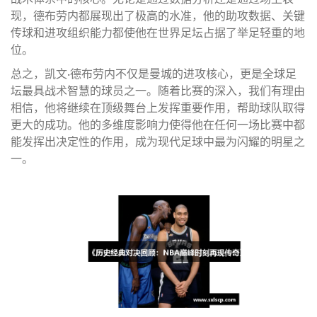
现，德布劳内都展现出了极高的水准，他的助攻数据、关键
传球和进攻组织能力都使他在世界足坛占据了举足轻重的地
位。
总之，凯文·德布劳内不仅是曼城的进攻核心，更是全球足
坛最具战术智慧的球员之一。随着比赛的深入，我们有理由
相信，他将继续在顶级舞台上发挥重要作用，帮助球队取得
更大的成功。他的多维度影响力使得他在任何一场比赛中都
能发挥出决定性的作用，成为现代足球中最为闪耀的明星之
一。