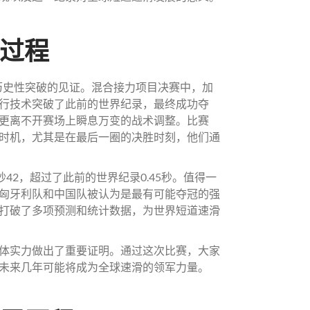
赛过程
队历史性突破的见证。混合接力项目决赛中，加
行技术突破了此前的世界纪录，最终成功夺
更离不开赛场上瞬息万变的战术调整。比赛
时机，尤其是在最后一圈的决胜时刻，他们通
42，超过了此前的世界纪录0.45秒。值得一
匈牙利队和中国队被认为是最有可能夺冠的强
打破了多项预测和统计数据，为世界短道速滑
体实力做出了重要证明。通过这次比赛，大家
未来几年可能将成为全球速滑的领军力量。