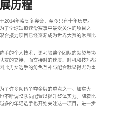
发展历程
2014年索契冬奥会，至今只有十年历史。
为了全球短道速滑赛事中最受关注的项目之
混合接力项目已经逐渐成为世界大赛的常规比
选手的个人技术，更考验整个团队的默契与协
队友的交接，而交接时的速度、时机和技巧都
因此男女选手的角色互补与配合就显得尤为重
为了许多队伍争夺金牌的重点之一。加拿大
也不断调整队员配置以提升整体实力。随着比
越多的年轻选手也开始关注这一项目，进一步