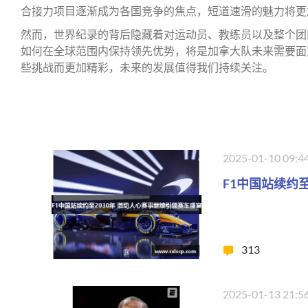
合接力项目逐渐成为各国竞争的焦点，短道速滑的魅力将更
然而，世界纪录的背后隐藏着对运动员、教练员以及整个团
如何在全球范围内保持领先优势，将是加拿大队未来需要面
些挑战而更加精彩，未来的发展值得我们持续关注。
2025-01-10 09:4
F1中国站续约
313
2025-01-13 21:5