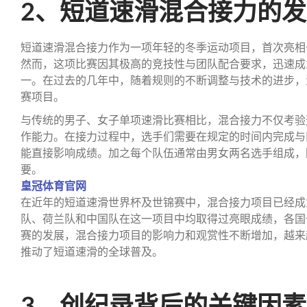
2、短道速滑混合接力的
短道速滑混合接力作为一项年轻的冬季运动项目，首次亮相于
然而，这项比赛因其极高的竞技性与团队配合要求，迅速成
一。在过去的几年中，随着规则的不断调整与技术的进步，
赛项目。
与传统的男子、女子单项速滑比赛相比，混合接力不仅考验
作能力。在接力过程中，选手们需要在规定的时间内完成与
能直接影响成绩。加之每个队伍通常由男女两名选手组成，
要。
皇冠体育官网
在近年的短道速滑世界杯及世锦赛中，混合接力项目已经成
队、荷兰队和中国队在这一项目中均取得过亮眼成绩，各国
赛的发展，混合接力项目的影响力和观赏性不断增加，越来
推动了短道速滑的全球普及。
3、创纪录背后的关键因素