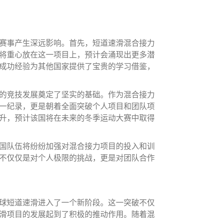
赛事产生深远影响。首先，短道速滑混合接力
将重心放在这一项目上，预计会涌现出更多潜
成功经验为其他国家提供了宝贵的学习借鉴，
的竞技发展奠定了坚实的基础。作为混合接力
一纪录，更是朝着全面突破个人项目和团队项
升，预计该国将在未来的冬季运动大赛中取得
国队伍将纷纷加强对混合接力项目的投入和训
不仅仅是对个人极限的挑战，更是对团队合作
球短道速滑进入了一个新阶段。这一突破不仅
滑项目的发展起到了积极的推动作用。随着混