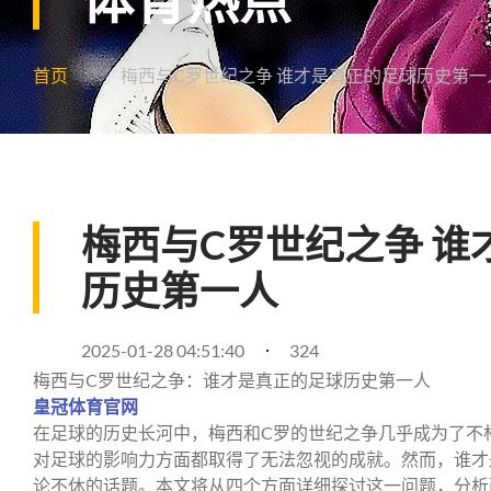
首页
梅西与C罗世纪之争 谁才是真正的足球历史第一
梅西与C罗世纪之争 谁
历史第一人
2025-01-28 04:51:40
324
梅西与C罗世纪之争：谁才是真正的足球历史第一人
皇冠体育官网
在足球的历史长河中，梅西和C罗的世纪之争几乎成为了不
对足球的影响力方面都取得了无法忽视的成就。然而，谁才
论不休的话题。本文将从四个方面详细探讨这一问题，分析