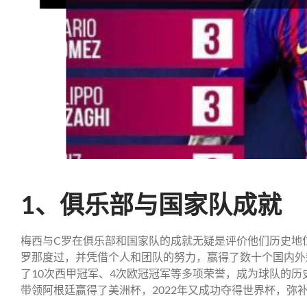
1、俱乐部与国家队成就
梅西与C罗在俱乐部和国家队的成就无疑是评价他们历史地
罗那度过，并凭借个人和团队的努力，赢得了数十个国内外
了10次西甲冠军、4次欧冠冠军等多项荣誉，成为球队的历
带领阿根廷赢得了美洲杯，2022年又成功夺得世界杯，弥