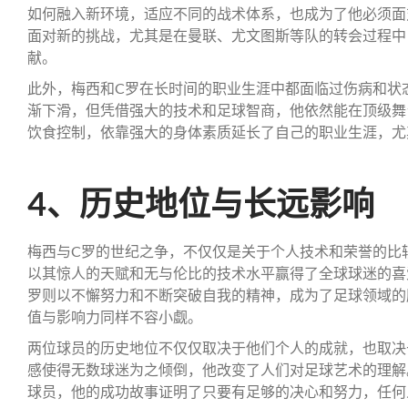
如何融入新环境，适应不同的战术体系，也成为了他必须面
面对新的挑战，尤其是在曼联、尤文图斯等队的转会过程中
献。
此外，梅西和C罗在长时间的职业生涯中都面临过伤病和状
渐下滑，但凭借强大的技术和足球智商，他依然能在顶级舞
饮食控制，依靠强大的身体素质延长了自己的职业生涯，尤
4、历史地位与长远影响
梅西与C罗的世纪之争，不仅仅是关于个人技术和荣誉的比
以其惊人的天赋和无与伦比的技术水平赢得了全球球迷的喜
罗则以不懈努力和不断突破自我的精神，成为了足球领域的
值与影响力同样不容小觑。
两位球员的历史地位不仅仅取决于他们个人的成就，也取决
感使得无数球迷为之倾倒，他改变了人们对足球艺术的理解
球员，他的成功故事证明了只要有足够的决心和努力，任何