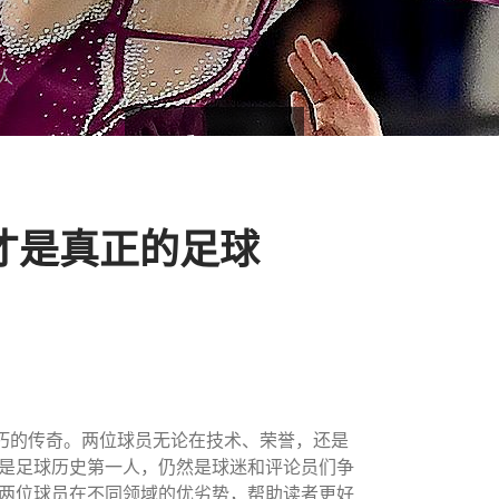
人
才是真正的足球
朽的传奇。两位球员无论在技术、荣誉，还是
是足球历史第一人，仍然是球迷和评论员们争
两位球员在不同领域的优劣势，帮助读者更好