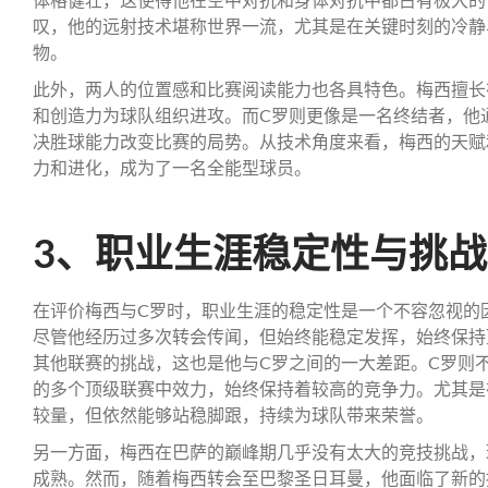
叹，他的远射技术堪称世界一流，尤其是在关键时刻的冷静
物。
此外，两人的位置感和比赛阅读能力也各具特色。梅西擅长
和创造力为球队组织进攻。而C罗则更像是一名终结者，他
决胜球能力改变比赛的局势。从技术角度来看，梅西的天赋
力和进化，成为了一名全能型球员。
3、职业生涯稳定性与挑
在评价梅西与C罗时，职业生涯的稳定性是一个不容忽视的
尽管他经历过多次转会传闻，但始终能稳定发挥，始终保持
其他联赛的挑战，这也是他与C罗之间的一大差距。C罗则
的多个顶级联赛中效力，始终保持着较高的竞争力。尤其是
较量，但依然能够站稳脚跟，持续为球队带来荣誉。
另一方面，梅西在巴萨的巅峰期几乎没有太大的竞技挑战，
成熟。然而，随着梅西转会至巴黎圣日耳曼，他面临了新的