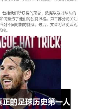
，包括他们所获得的荣誉、数据以及对球队的
如何塑造了他们的独特风格。第三部分将关注
应对不同时期的挑战。最后，文章将从更宏观
影响。