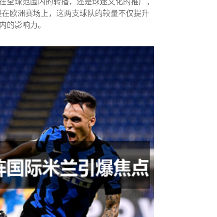
在全球范围内的转播，还是球迷文化的推广，
是在欧洲赛场上，这两支球队的较量不仅提升
内的影响力。