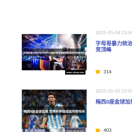
2025-05-04 23:5
字母哥暴力统治与
竞顶峰
314
2025-05-05 23:5
梅西8座金球加
403