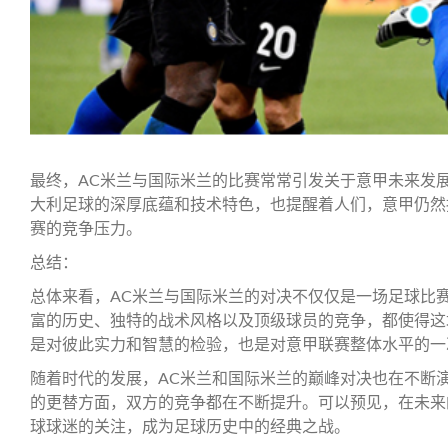
最终，AC米兰与国际米兰的比赛常常引发关于意甲未来发
大利足球的深厚底蕴和技术特色，也提醒着人们，意甲仍然
赛的竞争压力。
总结：
总体来看，AC米兰与国际米兰的对决不仅仅是一场足球比
富的历史、独特的战术风格以及顶级球员的竞争，都使得这
是对彼此实力和智慧的检验，也是对意甲联赛整体水平的一
随着时代的发展，AC米兰和国际米兰的巅峰对决也在不断
的更替方面，双方的竞争都在不断提升。可以预见，在未来
球球迷的关注，成为足球历史中的经典之战。