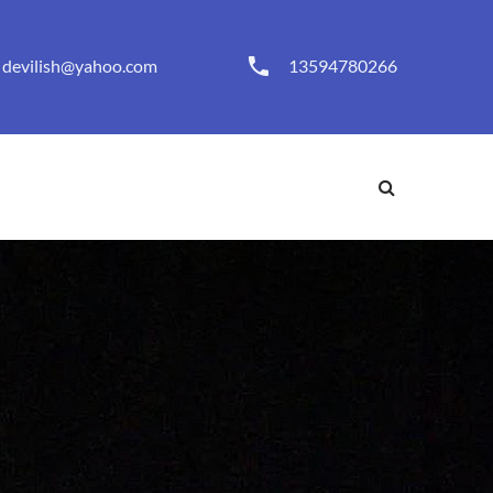
devilish@yahoo.com
13594780266