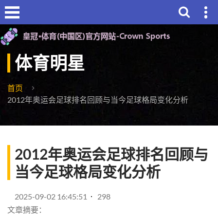
体育明星
首页
2012年奥运会足球排名回顾与当今足球格局变化分析
2012年奥运会足球排名回顾与
当今足球格局变化分析
2025-09-02 16:45:51
298
文章摘要：