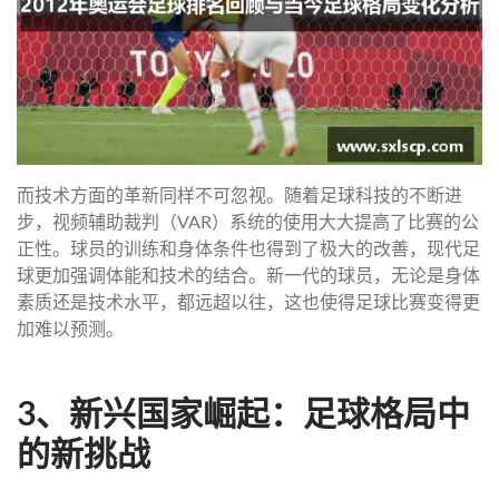
而技术方面的革新同样不可忽视。随着足球科技的不断进
步，视频辅助裁判（VAR）系统的使用大大提高了比赛的公
正性。球员的训练和身体条件也得到了极大的改善，现代足
球更加强调体能和技术的结合。新一代的球员，无论是身体
素质还是技术水平，都远超以往，这也使得足球比赛变得更
加难以预测。
3、新兴国家崛起：足球格局中
的新挑战