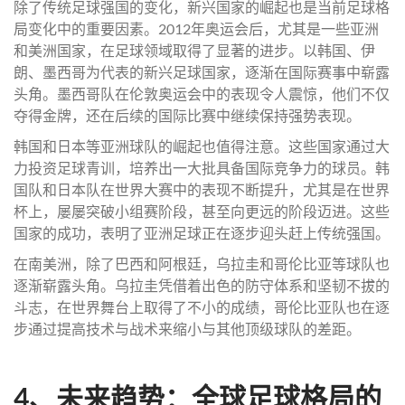
除了传统足球强国的变化，新兴国家的崛起也是当前足球格
局变化中的重要因素。2012年奥运会后，尤其是一些亚洲
和美洲国家，在足球领域取得了显著的进步。以韩国、伊
朗、墨西哥为代表的新兴足球国家，逐渐在国际赛事中崭露
头角。墨西哥队在伦敦奥运会中的表现令人震惊，他们不仅
夺得金牌，还在后续的国际比赛中继续保持强势表现。
韩国和日本等亚洲球队的崛起也值得注意。这些国家通过大
力投资足球青训，培养出一大批具备国际竞争力的球员。韩
国队和日本队在世界大赛中的表现不断提升，尤其是在世界
杯上，屡屡突破小组赛阶段，甚至向更远的阶段迈进。这些
国家的成功，表明了亚洲足球正在逐步迎头赶上传统强国。
在南美洲，除了巴西和阿根廷，乌拉圭和哥伦比亚等球队也
逐渐崭露头角。乌拉圭凭借着出色的防守体系和坚韧不拔的
斗志，在世界舞台上取得了不小的成绩，哥伦比亚队也在逐
步通过提高技术与战术来缩小与其他顶级球队的差距。
4、未来趋势：全球足球格局的