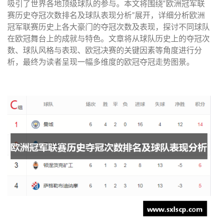
吸引了世界各地顶级球队的参与。本文将围绕“欧洲冠军联
赛历史夺冠次数排名及球队表现分析”展开，详细分析欧洲
冠军联赛历史上各大豪门的夺冠次数及表现，探讨不同球队
在欧冠舞台上的成就与特色。文章将从球队历史上的夺冠次
数、球队风格与表现、欧冠决赛的关键因素等角度进行分
析，最终为读者呈现一幅多维度的欧冠夺冠走势图景。