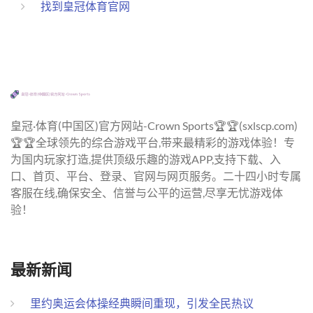
找到皇冠体育官网
皇冠·体育(中国区)官方网站-Crown Sports🏆🏆(sxlscp.com)
🏆🏆全球领先的综合游戏平台,带来最精彩的游戏体验！专
为国内玩家打造,提供顶级乐趣的游戏APP,支持下载、入
口、首页、平台、登录、官网与网页服务。二十四小时专属
客服在线,确保安全、信誉与公平的运营,尽享无忧游戏体
验！
最新新闻
里约奥运会体操经典瞬间重现，引发全民热议