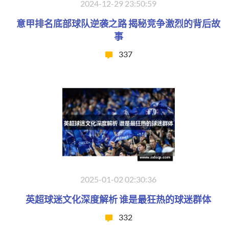
2024-12-29 23:50:59
意甲排名底部球队逆袭之路 揭秘竞争激烈的背后故
事
337
2025-01-02 02:30:36
英超球迷文化深度解析 谁是最狂热的球迷群体
332