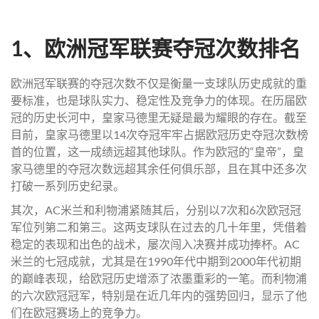
1、欧洲冠军联赛夺冠次数排名
欧洲冠军联赛的夺冠次数不仅是衡量一支球队历史成就的重
要标准，也是球队实力、稳定性及竞争力的体现。在历届欧
冠的历史长河中，皇家马德里无疑是最为耀眼的存在。截至
目前，皇家马德里以14次夺冠牢牢占据欧冠历史夺冠次数榜
首的位置，这一成绩远超其他球队。作为欧冠的“皇帝”，皇
家马德里的夺冠次数远超其余任何俱乐部，且在其中还多次
打破一系列历史纪录。
其次，AC米兰和利物浦紧随其后，分别以7次和6次欧冠冠
军位列第二和第三。这两支球队在过去的几十年里，凭借着
稳定的表现和出色的战术，屡次闯入决赛并成功捧杯。AC
米兰的七冠成就，尤其是在1990年代中期到2000年代初期
的巅峰表现，给欧冠历史增添了浓墨重彩的一笔。而利物浦
的六次欧冠冠军，特别是在近几年内的强势回归，显示了他
们在欧冠赛场上的竞争力。