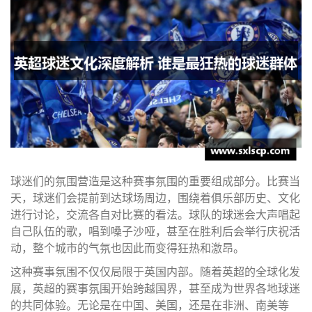
球迷们的氛围营造是这种赛事氛围的重要组成部分。比赛当
天，球迷们会提前到达球场周边，围绕着俱乐部历史、文化
进行讨论，交流各自对比赛的看法。球队的球迷会大声唱起
自己队伍的歌，唱到嗓子沙哑，甚至在胜利后会举行庆祝活
动，整个城市的气氛也因此而变得狂热和激昂。
这种赛事氛围不仅仅局限于英国内部。随着英超的全球化发
展，英超的赛事氛围开始跨越国界，甚至成为世界各地球迷
的共同体验。无论是在中国、美国，还是在非洲、南美等