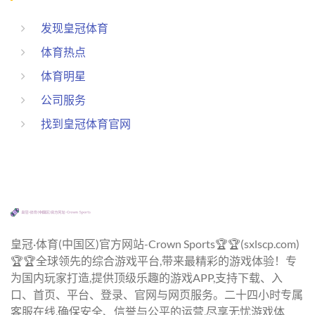
发现皇冠体育
体育热点
体育明星
公司服务
找到皇冠体育官网
皇冠·体育(中国区)官方网站-Crown Sports🏆🏆(sxlscp.com)
🏆🏆全球领先的综合游戏平台,带来最精彩的游戏体验！专
为国内玩家打造,提供顶级乐趣的游戏APP,支持下载、入
口、首页、平台、登录、官网与网页服务。二十四小时专属
客服在线,确保安全、信誉与公平的运营,尽享无忧游戏体