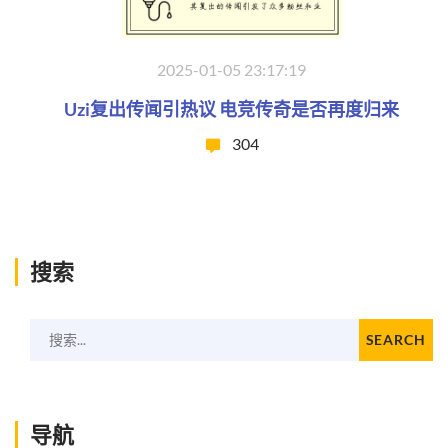
2025-01-05 23:17:19
Uzi复出传闻引热议 电竞传奇是否再度归来
304
搜索
搜索...
SEARCH
导航