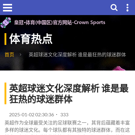
体育热点
首页
英超球迷文化深度解析 谁是最狂热的球迷群体
英超球迷文化深度解析 谁是最
狂热的球迷群体
2025-01-02 02:30:36
333
英超作为全球最受关注的足球联赛之一，其背后蕴藏着丰富
多样的球迷文化。每个球队都有其独特的球迷群体，而在这