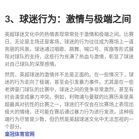
3、球迷行为：激情与极端之间
英超球迷文化中的热情表现常常处于激情和极端之间。比赛
日，无论是主场还是客场，球迷的行为往往成为赛场上一道
亮丽的风景。球迷通过唱歌、跳舞、喊口号、挥旗等形式展
现对球队的支持，这些行为充满了热血与激情，彰显了球迷
对自己球队的深厚感情。
然而，英超球迷的激情并不总是正面的。在一些情况下，球
迷的行为走向了极端，甚至会引发暴力事件。尤其是在一些
老牌豪门球队的比赛中，球迷之间的竞争非常激烈，甚至有
时会演变成暴力冲突。例如，利物浦与曼联的比赛历来是英
超最具对抗性的比赛之一，球迷们不仅会在比赛场上表现出
极大的情绪，还可能在赛后通过暴力行为进行发泄。这种极
端行为尽管是少数，但仍然是英超球迷文化中无法忽视的一
个部分。
皇冠体育官网