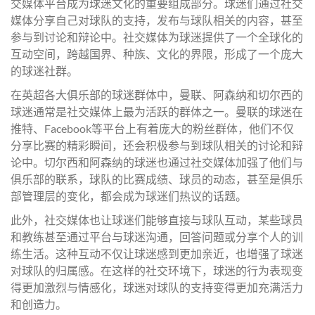
交媒体平台成为球迷文化的重要组成部分。球迷们通过社交
媒体分享自己对球队的支持，发布与球队相关的内容，甚至
参与到讨论和辩论中。社交媒体为球迷提供了一个全球化的
互动空间，跨越国界、种族、文化的界限，形成了一个庞大
的球迷社群。
在英超各大俱乐部的球迷群体中，曼联、阿森纳和切尔西的
球迷通常是社交媒体上最为活跃的群体之一。曼联的球迷在
推特、Facebook等平台上有着庞大的粉丝群体，他们不仅
分享比赛的精彩瞬间，还会积极参与到球队相关的讨论和辩
论中。切尔西和阿森纳的球迷也通过社交媒体加强了他们与
俱乐部的联系，球队的比赛成绩、球员的动态，甚至是俱乐
部管理层的变化，都会成为球迷们热议的话题。
此外，社交媒体也让球迷们能够直接与球队互动，某些球员
和教练甚至通过平台与球迷沟通，回答问题或分享个人的训
练生活。这种互动不仅让球迷感到更加亲近，也增强了球迷
对球队的归属感。在这样的社交环境下，球迷的行为表现变
得更加激烈与情感化，球迷对球队的支持变得更加充满活力
和创造力。